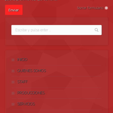
borrar formulario
Enviar
INICIO
QUIENES SOMOS
STAFF
PRODUCCIONES
SERVICIOS