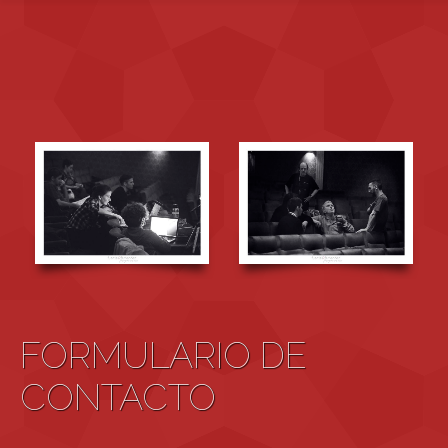
FORMULARIO DE
CONTACTO