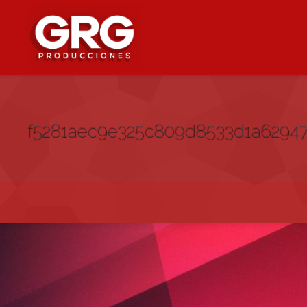
f5281aec9e325c809d8533d1a6294