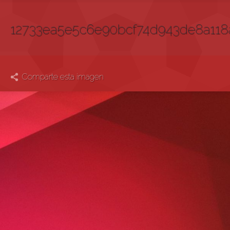
12733ea5e5c6e90bcf74d943de8a118
Comparte esta imagen